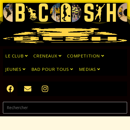
LE CLUB
CRENEAUX
COMPETITION
JEUNES
BAD POUR TOUS
MEDIAS