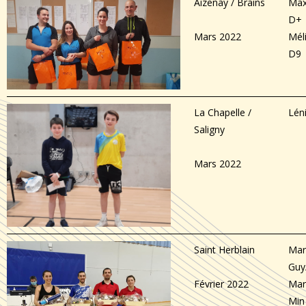
Aizenay / Brains
Max
D+
Mars 2022
Mél
D9
La Chapelle /
Lén
Saligny
Mars 2022
Saint Herblain
Mar
Guy
Février 2022
Mar
Min