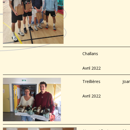
Challans
Avril 2022
Treillières
Joa
Avril 2022