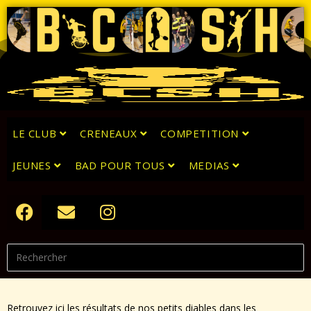
LE CLUB
CRENEAUX
COMPETITION
JEUNES
BAD POUR TOUS
MEDIAS
Retrouvez ici les résultats de nos petits diables dans les