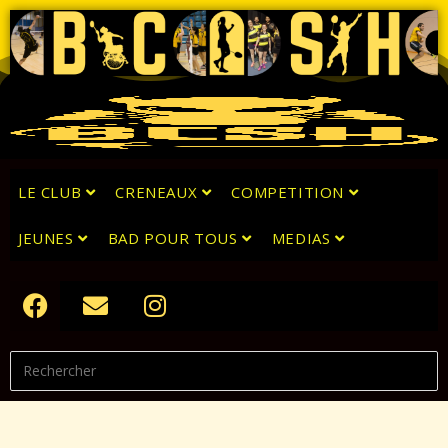
LE CLUB
CRENEAUX
COMPETITION
JEUNES
BAD POUR TOUS
MEDIAS