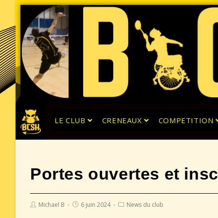
LE CLUB
CRENEAUX
COMPETITION
Portes ouvertes et insc
Michael B
6 juin 2024
News du club