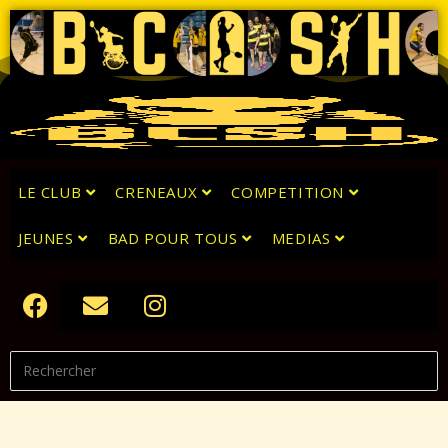
LE CLUB
CRENEAUX
COMPETITION
JEUNES
BAD POUR TOUS
MEDIAS