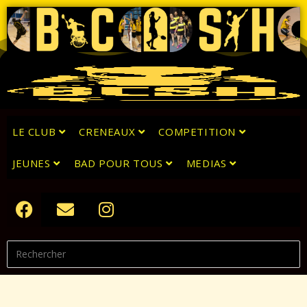
LE CLUB
CRENEAUX
COMPETITION
JEUNES
BAD POUR TOUS
MEDIAS