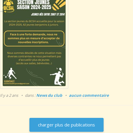
Il y a 2 ans
dans :
News du club
aucun commentaire
charger plus de publications